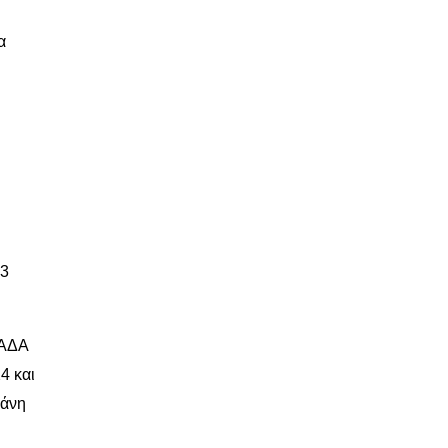
α
23
 ΑΔΑ
4 και
πάνη