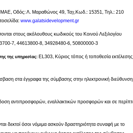
, Οδός: Λ. Μαραθώνος 49, Ταχ.Κωδ.: 15351, Τηλ.: 210
στοσελίδα:
www
.
galatsidevelopment
.
gr
σονται στους ακόλουθους κωδικούς του Κοινού Λεξιλογίου
13700-7, 44613800-8, 34928480-6, 50800000-3
EL
303, Κύριος τόπος ή τοποθεσία εκτέλεσης
ης της υπηρεσίας:
σβαση στα έγγραφα της σύμβασης στην ηλεκτρονική διεύθυνση
πίδοση αντιπροσφορών, εναλλακτικών προσφορών και σε περίπ
νται δεκτοί όσοι νόμιμα ασκούν δραστηριότητα συναφή με το