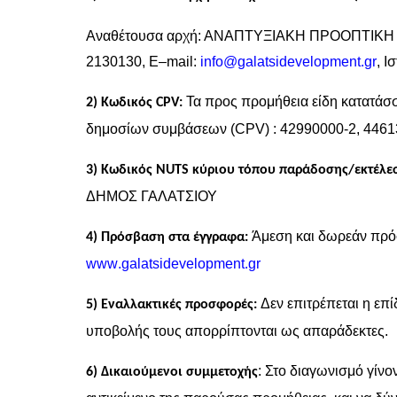
Αναθέτουσα αρχή: ΑΝΑΠΤΥΞΙΑΚΗ ΠΡΟΟΠΤΙΚΗ ΜΑΕ
2130130,
E
–
mail
:
info
@
galatsidevelopment
.
gr
, Ι
Τα προς προμήθεια είδη κατατάσ
2) Κωδικός
CPV
:
δημοσίων συμβάσεων (
CPV
) : 42990000-2, 446
3) Κωδικός
NUTS
κύριου τόπου παράδοσης/εκτέλεσ
ΔΗΜΟΣ ΓΑΛΑΤΣΙΟΥ
Άμεση και δωρεάν πρό
4) Πρόσβαση στα έγγραφα:
www
.
galatsidevelopment
.
gr
Δεν επιτρέπεται η ε
5) Εναλλακτικές προσφορές:
υποβολής τους απορρίπτονται ως απαράδεκτες.
: Στο διαγωνισμό γίνο
6) Δικαιούμενοι συμμετοχής