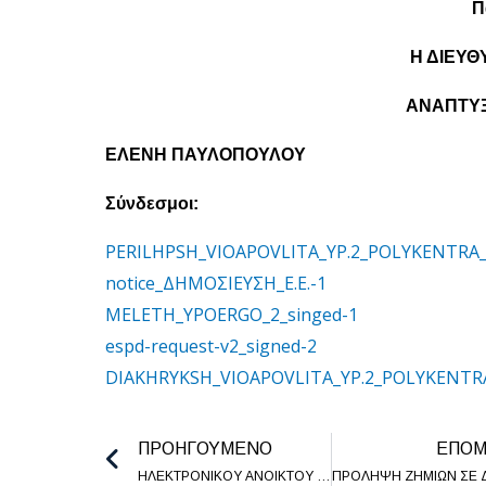
Π
Η ΔΙΕΥ
ΑΝΑΠΤΥΞ
ΕΛΕΝΗ ΠΑΥΛΟΠΟΥΛΟΥ
Σύνδεσμοι:
PERILHPSH_VIOAPOVLITA_YP.2_POLYKENTRA
notice_ΔΗΜΟΣΙΕΥΣΗ_Ε.Ε.-1
MELETH_YPOERGO_2_singed-1
espd-request-v2_signed-2
DIAKHRYKSH_VIOAPOVLITA_YP.2_POLYKENTR
ΠΡΟΗΓΟΥΜΕΝΟ
ΕΠΟ
ΗΛΕΚΤΡΟΝΙΚΟΥ ΑΝΟΙΚΤΟΥ ΔΙΑΓΩΝΙΣΜΟΥ ΑΝΩ ΤΩΝ ΟΡΙΩΝ για την «Προμήθεια εξοπλισμού για Διαλογή στην Πηγή Βιοαποβλήτων και τον ΣΜΑ»