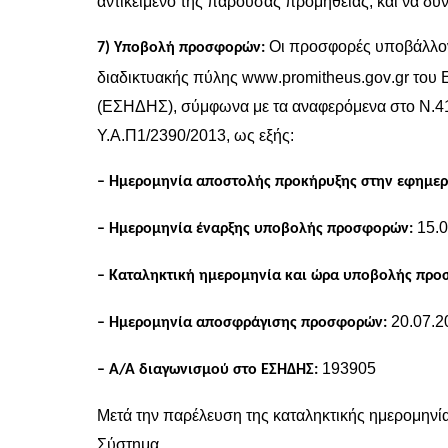
αντικείμενο της παρούσας προμήθειας, και να δύ
Οι προσφορές υποβάλλοντ
7) Υποβολή προσφορών:
διαδικτυακής πύλης
www
.
promitheus
.
gov
.
gr
του 
(ΕΣΗΔΗΣ), σύμφωνα με τα αναφερόμενα στο Ν.415
Υ.Α.Π1/2390/2013, ως εξής:
– Ημερομηνία αποστολής προκήρυξης στην εφημερί
15.
– Ημερομηνία έναρξης υποβολής προσφορών:
– Καταληκτική ημερομηνία και ώρα υποβολής πρ
20.07.2
– Ημερομηνία αποσφράγισης προσφορών:
193905
– Α/Α διαγωνισμού στο ΕΣΗΔΗΣ:
Μετά την παρέλευση της καταληκτικής ημερομηνί
Σύστημα.