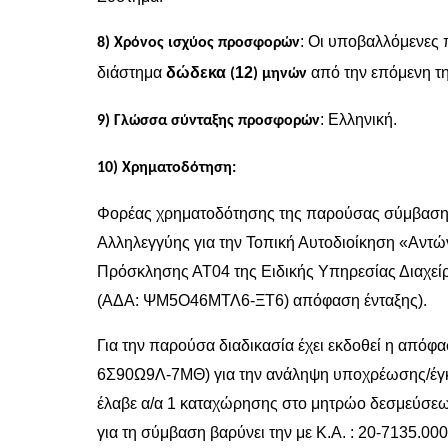
: Οι υποβαλλόμενες 
8) Χρόνος ισχύος προσφορών
διάστημα
δώδεκα
12
από την επόμενη τη
(
) μηνών
: Ελληνική.
9) Γλώσσα σύνταξης προσφορών
10) Χρηματοδότηση:
Φορέας χρηματοδότησης της παρούσας σύμβασης
Αλληλεγγύης για την Τοπική Αυτοδιοίκηση «Αντώ
Πρόσκλησης ΑΤ04 της Ειδικής Υπηρεσίας Διαχείρι
(ΑΔΑ: ΨΜ5Ο46ΜΤΛ6-ΞΤ6) απόφαση ένταξης).
Για την παρούσα διαδικασία έχει εκδοθεί η απ
6Σ90Ω9Λ-7ΜΘ) για την ανάληψη υποχρέωσης/έγκρι
έλαβε α/α 1 καταχώρησης στο μητρώο δεσμεύσεω
για τη σύμβαση βαρύνει την με Κ.Α. : 20-7135.0